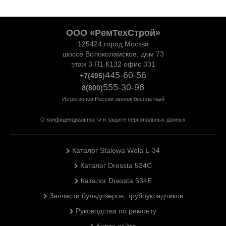
ООО «РемТехСтрой»
125424 город Москва
шоссе Волоколамское, дом 73
этаж 3 П1 К132 офис 331
445-60-56
+7(495)
555-30-96
8(800)
Из регионов России звонок бесплатный
О конфиденциальности и защите персональных данных
Каталог Stalowa Wola L-34
Каталог Dressta 534C
Каталог Dressta 534E
Запчасти бульдозеров, трубоукладчиков
Руководства по ремонту