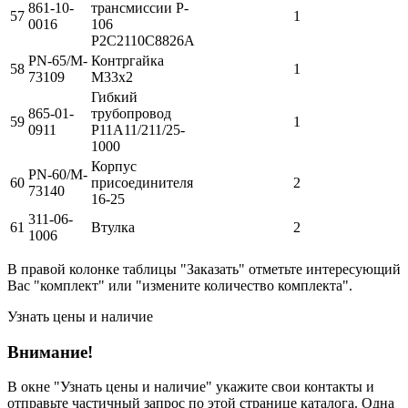
861-10-
трансмиссии P-
57
1
0016
106
P2C2110C8826A
PN-65/M-
Контргайка
58
1
73109
М33х2
Гибкий
865-01-
трубопровод
59
1
0911
Р11А11/211/25-
1000
Корпус
PN-60/M-
60
присоединителя
2
73140
16-25
311-06-
61
Втулка
2
1006
В правой колонке таблицы "Заказать" отметьте интересующий
Вас "комплект" или "измените количество комплекта".
Узнать цены и наличие
Внимание!
В окне
"Узнать цены и наличие"
укажите свои контакты и
отправьте частичный запрос по этой странице каталога. Одна