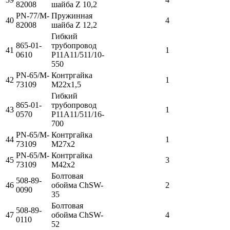
82008
шайба Z 10,2
PN-77/M-
Пружинная
40
4
82008
шайба Z 12,2
Гибкий
865-01-
трубопровод
41
1
0610
Р11А11/511/10-
550
PN-65/M-
Контргайка
42
1
73109
М22х1,5
Гибкий
865-01-
трубопровод
43
1
0570
Р11А11/511/16-
700
PN-65/M-
Контргайка
44
1
73109
М27х2
PN-65/M-
Контргайка
45
3
73109
М42х2
Болтовая
508-89-
46
обойма ChSW-
2
0090
35
Болтовая
508-89-
47
обойма ChSW-
4
0110
52