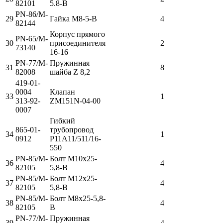
82101
5.8-В
PN-86/M-
29
Гайка М8-5-В
4
82144
Корпус прямого
PN-65/M-
30
присоединителя
2
73140
16-16
PN-77/M-
Пружинная
31
8
82008
шайба Z 8,2
419-01-
0004
Клапан
33
1
313-92-
ZM151N-04-00
0007
Гибкий
865-01-
трубопровод
34
1
0912
Р11А11/511/16-
550
PN-85/M-
Болт М10х25-
36
4
82105
5,8-В
PN-85/M-
Болт М12х25-
37
4
82105
5,8-В
PN-85/M-
Болт M8x25-5,8-
38
4
82105
B
PN-77/M-
Пружинная
39
4