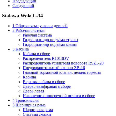
Предыдущий
Следующий
Stalowa Wola L-34
1 Общая схема узлов и деталей
2 Рабочая система
Рабочая система
Гидроцилиндр подъёма стрелы
Гидроцилиндр подъёма ковша
3 Кабина
Кабина в сборе
Распределитель R1013DV
Распределитель усилителя поворота RSZ1-20
Предохранительный клапан ZB-16
Главный тормозной клапан, педаль тормоза
Кабина
Верхняя кабина в сборе
Дверь левая|правая в сборе
Дверь левая
Наконечник поперечной штанги в сборе
4 Трансмиссия
5 Шарнирная рама
Шарнирная рама
Система смазки