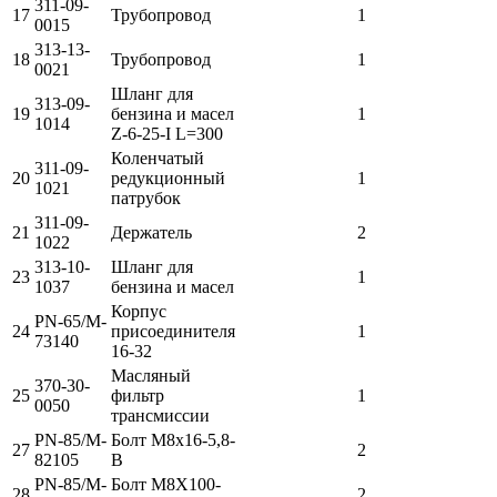
311-09-
17
Трубопровод
1
0015
313-13-
18
Трубопровод
1
0021
Шланг для
313-09-
19
бензина и масел
1
1014
Z-6-25-I L=300
Коленчатый
311-09-
20
редукционный
1
1021
патрубок
311-09-
21
Держатель
2
1022
313-10-
Шланг для
23
1
1037
бензина и масел
Корпус
PN-65/M-
24
присоединителя
1
73140
16-32
Масляный
370-30-
25
фильтр
1
0050
трансмиссии
PN-85/M-
Болт М8х16-5,8-
27
2
82105
В
PN-85/M-
Болт М8Х100-
28
2