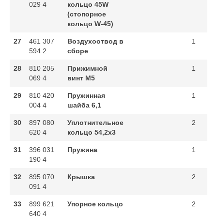
029 4
кольцо 45W
(стопорное
кольцо W-45)
27
461 307
Воздухоотвод в
1
594 2
сборе
28
810 205
Прижимной
1
069 4
винт M5
29
810 420
Пружинная
1
004 4
шайба 6,1
30
897 080
Уплотнительное
2
620 4
кольцо 54,2x3
31
396 031
Пружина
1
190 4
32
895 070
Крышка
2
091 4
33
899 621
Упорное кольцо
2
640 4