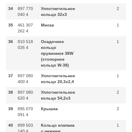
34
897 770
Уплотнительное
2
040 4
кольцо 32x3
35
461 307
Миска
1
262 4
36
810 518
Осадочное
1
026 4
кольцо
пружинное 38W
(стопорное
кольцо W-38)
37
897 080
Уплотнительное
1
400 4
кольцо 20,3x2,4
38
897 080
Уплотнительное
2
620 4
кольцо 54,2x3
39
895 070
Крышка
2
091 4
40
899 503
Кольцо клапана
1
140 4
с нижним