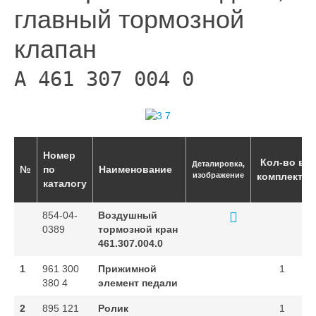
главный тормозной
клапан
A 461 307 004 0
Номер
Кол-во в
Деталировка,
№
по
Наименование
изображение
комплекте
каталогу
854-04-
Воздушный
0389
тормозной кран
461.307.004.0
1
961 300
Прижимной
1
380 4
элемент педали
2
895 121
Ролик
1