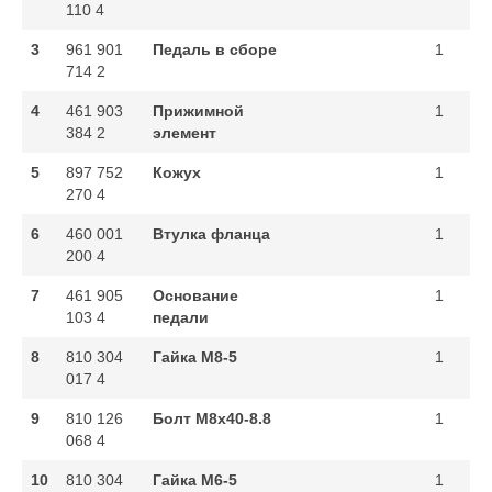
110 4
3
961 901
Педаль в сборе
1
714 2
4
461 903
Прижимной
1
384 2
элемент
5
897 752
Кожух
1
270 4
6
460 001
Втулка фланца
1
200 4
7
461 905
Основание
1
103 4
педали
8
810 304
Гайка M8-5
1
017 4
9
810 126
Болт M8x40-8.8
1
068 4
10
810 304
Гайка M6-5
1