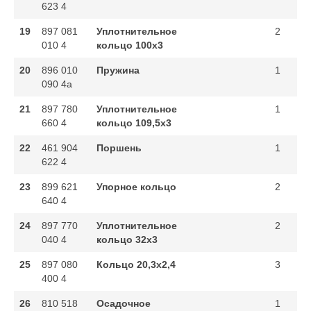
623 4
19
897 081
Уплотнительное
2
010 4
кольцо 100x3
20
896 010
Пружина
1
090 4a
21
897 780
Уплотнительное
1
660 4
кольцо 109,5x3
22
461 904
Поршень
1
622 4
23
899 621
Упорное кольцо
2
640 4
24
897 770
Уплотнительное
2
040 4
кольцо 32x3
25
897 080
Кольцо 20,3x2,4
3
400 4
26
810 518
Осадочное
1