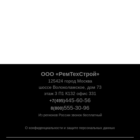
ООО «РемТехСтрой»
125424 город Москва
шоссе Волоколамское, дом 73
этаж 3 П1 К132 офис 331
445-60-56
+7(495)
555-30-96
8(800)
Из регионов России звонок бесплатный
О конфиденциальности и защите персональных данных