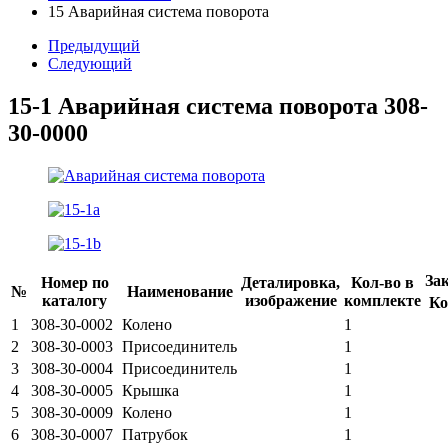
15 Аварийная система поворота
Предыдущий
Следующий
15-1 Аварийная система поворота
308-
30-0000
За
Номер по
Деталировка,
Кол-во в
№
Наименование
каталогу
изображение
комплекте
Ко
1
308-30-0002
Колено
1
2
308-30-0003
Присоединитель
1
3
308-30-0004
Присоединитель
1
4
308-30-0005
Крышка
1
5
308-30-0009
Колено
1
6
308-30-0007
Патрубок
1