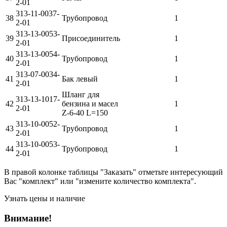
2-01
313-11-0037-
38
Трубопровод
1
2-01
313-13-0053-
39
Присоединитель
1
2-01
313-13-0054-
40
Трубопровод
1
2-01
313-07-0034-
41
Бак левый
1
2-01
Шланг для
313-13-1017-
42
бензина и масел
1
2-01
Z-6-40 L=150
313-10-0052-
43
Трубопровод
1
2-01
313-10-0053-
44
Трубопровод
1
2-01
В правой колонке таблицы "Заказать" отметьте интересующий
Вас "комплект" или "измените количество комплекта".
Узнать цены и наличие
Внимание!