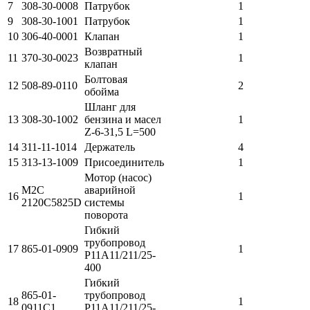
7
308-30-0008
Патрубок
1
9
308-30-1001
Патрубок
1
10
306-40-0001
Клапан
1
Возвратный
11
370-30-0023
1
клапан
Болтовая
12
508-89-0110
2
обойма
Шланг для
13
308-30-1002
бензина и масел
1
Z-6-31,5 L=500
14
311-11-1014
Держатель
4
15
313-13-1009
Присоединитель
1
Мотор (насос)
M2C
аварийной
16
1
2120C5825D
системы
поворота
Гибкий
трубопровод
17
865-01-0909
1
Р11А11/211/25-
400
Гибкий
865-01-
трубопровод
18
1
0911С1
Р11А11/211/25-