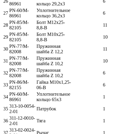
26
6
86961
кольцо 29,2x3
PN-60/M-
Уплотнительное
27
6
86961
кольцо 36,2x3
PN-85/M-
Болт М12x25-
28
11
82105
8,8-В
PN-85/M-
Болт М10х25-
29
10
82105
8,8-В
PN-77/M-
Пружинная
30
11
82008
шайба Z 12,2
PN-77/M-
Пружинная
31
10
82008
шайба Z 10,2
PN-77/M-
Пружинная
32
6
82008
шайба Z 10,2
PN-86/M-
Гайка M10x1,25-
33
6
82155
06-B
PN-60/M-
Уплотнительное
34
1
86961
кольцо 65x3
313-10-0054-
35
Патрубок
1
2-01
311-12-0010-
36
Тяга
1
2-01
313-02-0024-
37
Рычаг
1