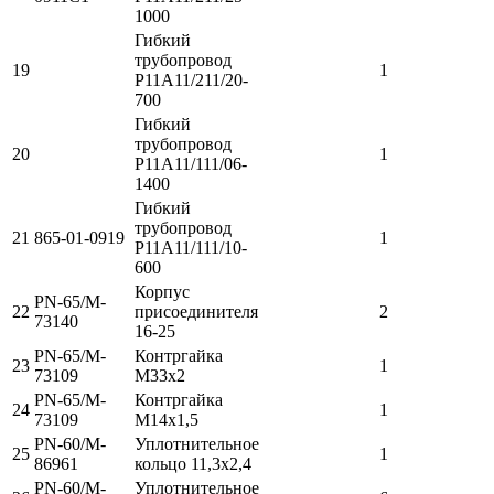
1000
Гибкий
трубопровод
19
1
Р11А11/211/20-
700
Гибкий
трубопровод
20
1
Р11А11/111/06-
1400
Гибкий
трубопровод
21
865-01-0919
1
Р11А11/111/10-
600
Корпус
PN-65/M-
22
присоединителя
2
73140
16-25
PN-65/M-
Контргайка
23
1
73109
М33х2
PN-65/M-
Контргайка
24
1
73109
М14х1,5
PN-60/M-
Уплотнительное
25
1
86961
кольцо 11,3x2,4
PN-60/M-
Уплотнительное